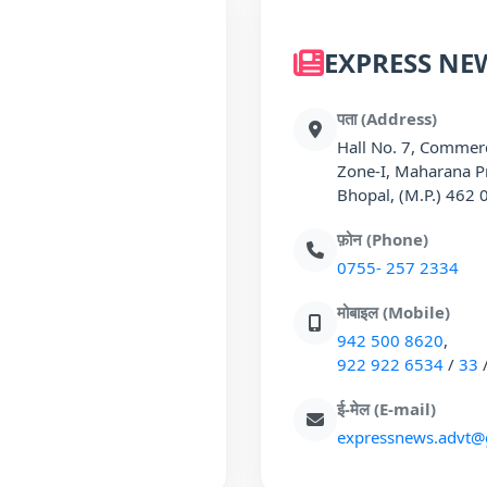
EXPRESS NE
पता (Address)
Hall No. 7, Commerc
Zone-I, Maharana P
Bhopal, (M.P.) 462 
फ़ोन (Phone)
0755- 257 2334
मोबाइल (Mobile)
942 500 8620
,
922 922 6534
/
33
ई-मेल (E-mail)
expressnews.advt@