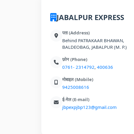
JABALPUR EXPRESS
पता (Address)
Behind PATRAKAAR BHAWAN,
BALDEOBAG, JABALPUR (M. P.)
फ़ोन (Phone)
0761- 2314792
,
400636
मोबाइल (Mobile)
9425008616
ई-मेल (E-mail)
jbpexpjbp123@gmail.com