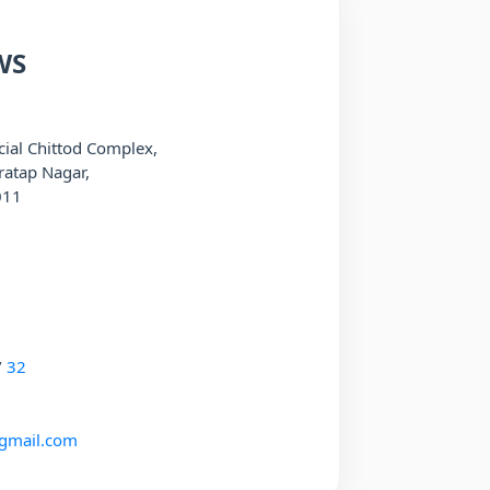
WS
ial Chittod Complex,
ratap Nagar,
011
/
32
gmail.com