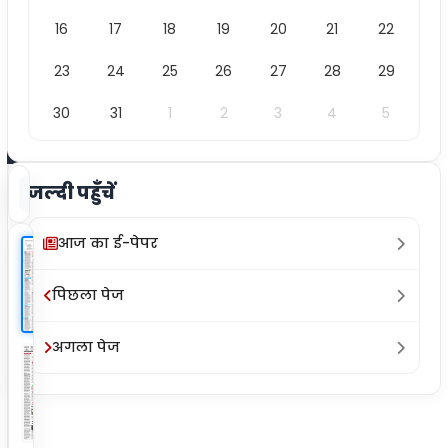
/
16
17
18
19
20
21
22
12
23
24
25
26
27
28
29
30
31
1
2
3
4
5
जल्दी पहुँचें
क्लिप
ज़ूम इन
ज़ूम आउट
फुल स्क्रीन
प्रिंट
आज का ई-पेपर
पिछला पेज
अगला पेज