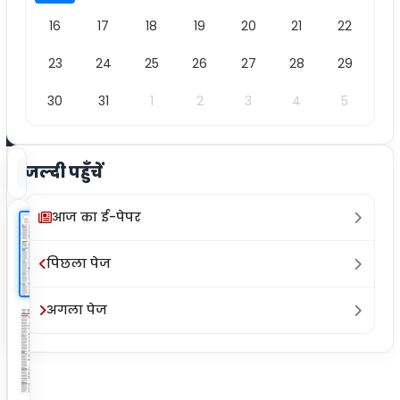
/
16
17
18
19
20
21
22
12
23
24
25
26
27
28
29
30
31
1
2
3
4
5
जल्दी पहुँचें
क्लिप
ज़ूम इन
ज़ूम आउट
फुल स्क्रीन
प्रिंट
आज का ई-पेपर
पिछला पेज
अगला पेज