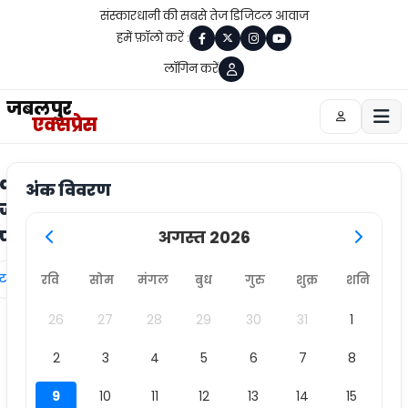
संस्कारधानी की सबसे तेज डिजिटल आवाज
हमें फ़ॉलो करें :
लॉगिन करें
जबलपुर
एक्सप्रेस
alpur
अंक विवरण
ज का
ेपर
अगस्त 2026
्ट लिंक
रवि
सोम
मंगल
बुध
गुरु
शुक्र
शनि
26
27
28
29
30
31
1
2
3
4
5
6
7
8
9
10
11
12
13
14
15