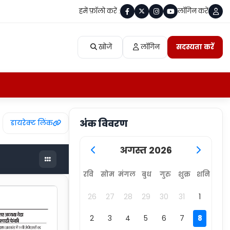
हमें फ़ॉलो करें :
लॉगिन करें
खोजें
लॉगिन
सदस्यता करें
अंक विवरण
डायरेक्ट लिंक
अगस्त 2026
रवि
सोम
मंगल
बुध
गुरु
शुक्र
शनि
26
27
28
29
30
31
1
2
3
4
5
6
7
8