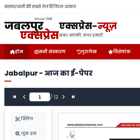
संस्कारधानी की सबसे तेज डिजिटल आवाज
Since 1991
जबलपुर
एक्सप्रेस
-
न्यूज़
एक्सप्रेस
खबर आपकी, नजर हमारी
होम
सभी संस्करण
पुरालेख
विशेषांक
Jabalpur - आज का ई-पेपर
/
12
क्लिप
ज़ूम इन