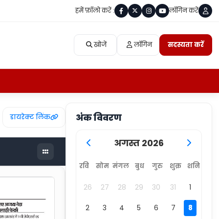
हमें फ़ॉलो करें :
लॉगिन करें
खोजें
लॉगिन
सदस्यता करें
अंक विवरण
डायरेक्ट लिंक
अगस्त 2026
रवि
सोम
मंगल
बुध
गुरु
शुक्र
शनि
26
27
28
29
30
31
1
2
3
4
5
6
7
8