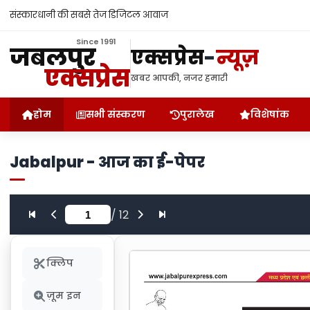
संस्कारधानी की सबसे तेज डिजिटल आवाज
Since 1991
जबलपुर
एक्सप्रेस
-
न्यूज़
एक्सप्रेस
खबर आपकी, नजर हमारी
होम
सभी संस्करण
पुरालेख
विशेषांक
Jabalpur - आज का ई-पेपर
/
12
क्लिप
ज़ूम इन