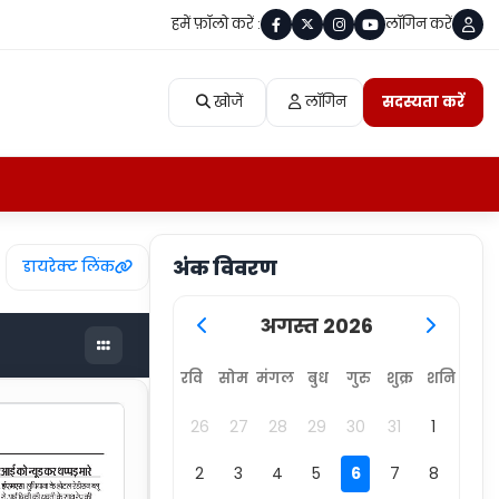
हमें फ़ॉलो करें :
लॉगिन करें
खोजें
लॉगिन
सदस्यता करें
अंक विवरण
डायरेक्ट लिंक
अगस्त 2026
रवि
सोम
मंगल
बुध
गुरु
शुक्र
शनि
26
27
28
29
30
31
1
2
3
4
5
6
7
8