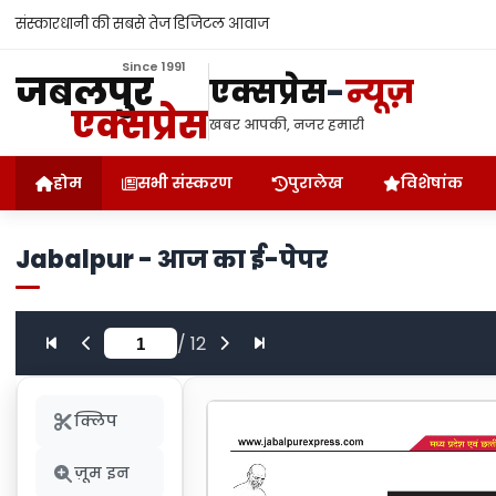
संस्कारधानी की सबसे तेज डिजिटल आवाज
Since 1991
जबलपुर
एक्सप्रेस
-
न्यूज़
एक्सप्रेस
खबर आपकी, नजर हमारी
होम
सभी संस्करण
पुरालेख
विशेषांक
Jabalpur - आज का ई-पेपर
/
12
क्लिप
ज़ूम इन