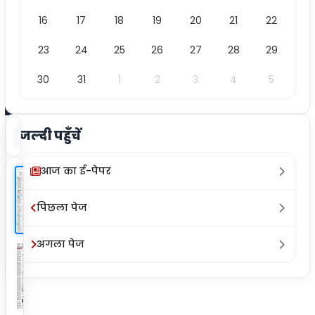
/
16
17
18
19
20
21
22
12
23
24
25
26
27
28
29
30
31
1
2
3
4
5
जल्दी पहुँचें
क्लिप
ज़ूम इन
ज़ूम आउट
फुल स्क्रीन
प्रिंट
आज का ई-पेपर
पिछला पेज
अगला पेज