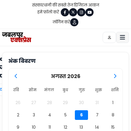
संस्कारधानी की सबसे तेज डिजिटल आवाज
हमें फ़ॉलो करें :
लॉगिन करें
जबलपुर
एक्सप्रेस
alpur
अंक विवरण
ज का
ेपर
अगस्त 2026
्ट लिंक
रवि
सोम
मंगल
बुध
गुरु
शुक्र
शनि
26
27
28
29
30
31
1
2
3
4
5
6
7
8
9
10
11
12
13
14
15