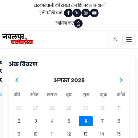
संस्कारधानी की सबसे तेज डिजिटल आवाज
हमें फ़ॉलो करें :
लॉगिन करें
जबलपुर
एक्सप्रेस
alpur
अंक विवरण
ज का
ेपर
अगस्त 2026
्ट लिंक
रवि
सोम
मंगल
बुध
गुरु
शुक्र
शनि
26
27
28
29
30
31
1
2
3
4
5
6
7
8
9
10
11
12
13
14
15